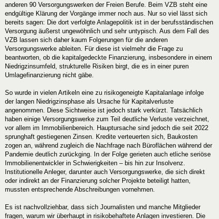
anderen 90 Versorgungswerken der Freien Berufe. Beim VZB steht eine
endgültige Klärung der Vorgänge immer noch aus. Nur so viel lässt sich
bereits sagen: Die dort verfolgte Anlagepolitik ist in der berufsständischen
Versorgung äußerst ungewöhnlich und sehr untypisch. Aus dem Fall des
VZB lassen sich daher kaum Folgerungen für die anderen
Versorgungswerke ableiten. Für diese ist vielmehr die Frage zu
beantworten, ob die kapitalgedeckte Finanzierung, insbesondere in einem
Niedrigzinsumfeld, strukturelle Risiken birgt, die es in einer puren
Umlagefinanzierung nicht gäbe.
So wurde in vielen Artikeln eine zu risikogeneigte Kapitalanlage infolge
der langen Niedrigzinsphase als Ursache für Kapitalverluste
angenommen. Diese Sichtweise ist jedoch stark verkürzt. Tatsächlich
haben einige Versorgungswerke zum Teil deutliche Verluste verzeichnet,
vor allem im Immobilienbereich. Hauptursache sind jedoch die seit 2022
sprunghaft gestiegenen Zinsen. Kredite verteuerten sich, Baukosten
zogen an, während zugleich die Nachfrage nach Büroflächen während der
Pandemie deutlich zurückging. In der Folge gerieten auch etliche seriöse
Immobilienentwickler in Schwierigkeiten – bis hin zur Insolvenz.
Institutionelle Anleger, darunter auch Versorgungswerke, die sich direkt
oder indirekt an der Finanzierung solcher Projekte beteiligt hatten,
mussten entsprechende Abschreibungen vornehmen.
Es ist nachvollziehbar, dass sich Journalisten und manche Mitglieder
fragen, warum wir überhaupt in risikobehaftete Anlagen investieren. Die