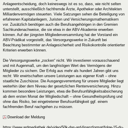
Anlageentscheidung, doch keineswegs ist es so, dass, wie nicht selten
unterstellt, ausschließlich fachfremde Ärzte, Apotheker oder Architekten
Milliardenvermögen steuerten. Viele Satzungen sehen die Beteiligung von
erfahrenen Kapitalanlegern, Juristen und Versicherungsmathematikern
vor. Zusätzlich benötigen auch die Berufsangehörigen in den Gremien
Sachkundenachweise, die sie etwa in der ABV-Akademie erwerben
können. Auf der jüngsten Mitgliederversammlung hat der Vorstand ein
ABV-Prädikat vorgestellt, das Versorgungswerke in Zukunft bei
Beachtung bestimmter an Anlagesicherheit und Risikokontrolle orientierter
Kriterien erwerben können.
Die Versorgungswerke „zocken“ nicht. Wir investieren vorausschauend
und mit Augenmaß, um den langfristigen Wert des Vermögens der
Mitglieder zu sichern. Der Erfolg aus mehr als hundert Jahren gibt uns
recht: Wir erwirtschaften unsere Leistungen aus eigener Kraft – ohne
staatliche Zuschüsse. Die Ausgangsverrentung für unsere Mitglieder liegt
weiterhin über dem Niveau der gesetzlichen Rentenversicherung. Hinzu
kommen besondere Leistungen, etwa die Berufsunfähigkeitsabsicherung
ab dem ersten Monat der Mitgliedschaft – ohne Gesundheitsprüfung und
ohne das Risiko, bei eingetretener Berufsunfähigkeit ggf. einem
fachfremden Beruf nachgehen zu müssen.
Download der Meldung
https://www.ardmediathek.de/video/50k-das-ard-finanzformat/folge-15-du-