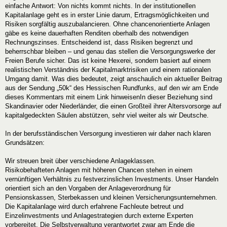
einfache Antwort: Von nichts kommt nichts. In der institutionellen
Kapitalanlage geht es in erster Linie darum, Ertragsmöglichkeiten und
Risiken sorgfältig auszubalancieren. Ohne chancenorientierte Anlagen
gäbe es keine dauerhaften Renditen oberhalb des notwendigen
Rechnungszinses. Entscheidend ist, dass Risiken begrenzt und
beherrschbar bleiben – und genau das stellen die Versorgungswerke der
Freien Berufe sicher. Das ist keine Hexerei, sondern basiert auf einem
realistischen Verständnis der Kapitalmarktrisiken und einem rationalen
Umgang damit. Was dies bedeutet, zeigt anschaulich ein aktueller Beitrag
aus der Sendung „50k“ des Hessischen Rundfunks, auf den wir am Ende
dieses Kommentars mit einem Link hinweisenIn dieser Beziehung sind
Skandinavier oder Niederländer, die einen Großteil ihrer Altersvorsorge auf
kapitalgedeckten Säulen abstützen, sehr viel weiter als wir Deutsche.
In der berufsständischen Versorgung investieren wir daher nach klaren
Grundsätzen:
Wir streuen breit über verschiedene Anlageklassen.
Risikobehafteten Anlagen mit höheren Chancen stehen in einem
vernünftigen Verhältnis zu festverzinslichen Investments. Unser Handeln
orientiert sich an den Vorgaben der Anlageverordnung für
Pensionskassen, Sterbekassen und kleinen Versicherungsunternehmen.
Die Kapitalanlage wird durch erfahrene Fachleute betreut und
Einzelinvestments und Anlagestrategien durch externe Experten
vorbereitet. Die Selbstverwaltung verantwortet zwar am Ende die